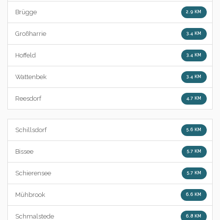
Brügge
2.9 KM
Großharrie
3.4 KM
Hoffeld
3.4 KM
Wattenbek
3.4 KM
Reesdorf
4.7 KM
Schillsdorf
5.6 KM
Bissee
5.7 KM
Schierensee
5.7 KM
Mühbrook
6.6 KM
Schmalstede
6.8 KM