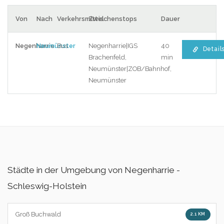
Von
Nach
Verkehrsmittel
Zwischenstops
Dauer
Negenharrie
Neumünster
Bus
Negenharrie|IGS
40
Detail
Brachenfeld,
min
Neumünster|ZOB/Bahnhof,
Neumünster
Städte in der Umgebung von Negenharrie -
Schleswig-Holstein
Groß Buchwald
2.1 KM