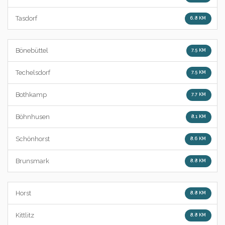
Tasdorf
6.8 KM
Bönebüttel
7.5 KM
Techelsdorf
7.5 KM
Bothkamp
7.7 KM
Böhnhusen
8.1 KM
Schönhorst
8.6 KM
Brunsmark
8.8 KM
Horst
8.8 KM
Kittlitz
8.8 KM