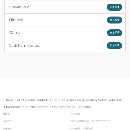
Grevenkrug
8.8 KM
Flintbek
9.3 KM
Warnau
9.3 KM
Groß Kummerfeld
9.4 KM
Unser Ziel ist es eine zentrale Anlauf-Stelle für den gesamten NahVerkehr (Bus,
Strassenbahn, ÖPNV) innerhalb Deutschlands zu schaffen.
NRW
Hessen
Bayern
Mecklenburg-Vorpommern
Berlin
Rheinland-Pfalz