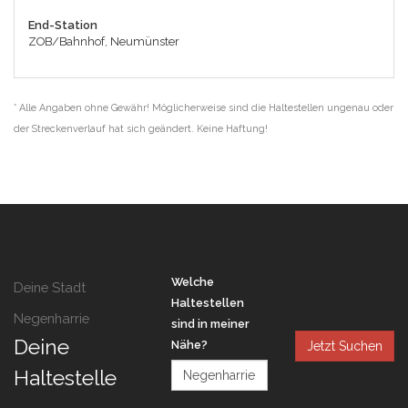
End-Station
ZOB/Bahnhof, Neumünster
* Alle Angaben ohne Gewähr! Möglicherweise sind die Haltestellen ungenau oder
der Streckenverlauf hat sich geändert. Keine Haftung!
Welche
Deine Stadt
Haltestellen
Negenharrie
sind in meiner
Deine
Nähe?
Jetzt Suchen
Haltestelle