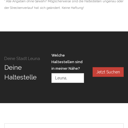
* Alle Angaben ohne Gewähr! Möglicherweise sind die Haltestellen ungenau oder
der Streckenverlauf hat sich geändert. Keine Haftung!
Welche
Deine Stadt Leuna
Haltestellen sind
Deine
in meiner Nähe?
Jetzt Suchen
Haltestelle