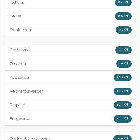
Tollwitz
8.4 KM
Geusa
8.6 KM
Frankleben
9.1 KM
Großkayna
9.7 KM
Zöschen
10 KM
Kötzschau
10.5 KM
Reichardtswerben
10.5 KM
Rippach
10.7 KM
Burgwerben
10.7 KM
Oebles-Schlechtewitz
10.9 KM