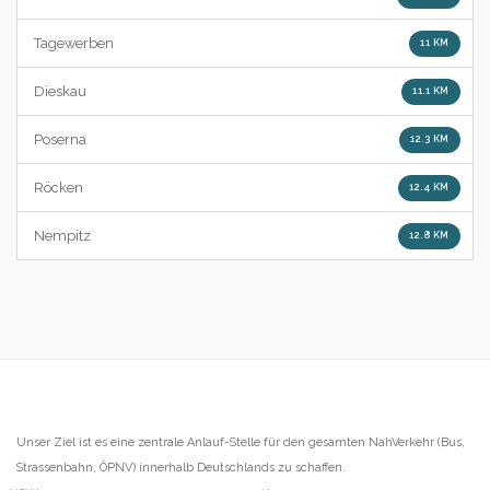
Tagewerben
11 KM
Dieskau
11.1 KM
Poserna
12.3 KM
Röcken
12.4 KM
Nempitz
12.8 KM
Unser Ziel ist es eine zentrale Anlauf-Stelle für den gesamten NahVerkehr (Bus,
Strassenbahn, ÖPNV) innerhalb Deutschlands zu schaffen.