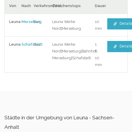
Von
Nach
Verkehrsmittel
Zwischenstops
Dauer
Leuna
Merseburg
Bus
Leuna Werke
10
Detail
Nord|Merseburg
min
Leuna
Schafstädt
Bus
Leuna Werke
1
Detail
Nord|Merseburg|Bahnhof,
h
Merseburg|Schafstädt
10
min
Städte in der Umgebung von Leuna - Sachsen-
Anhalt