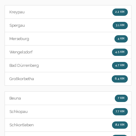
Kreypau
2.2 KM
Spergau
3.1 KM
Merseburg
4 KM
Wengelsdorf
4.5 KM
Bad Dürrenberg
4.7 KM
Großkorbetha
6.4 KM
Beuna
7 KM
Schkopau
7.7 KM
Schkortleben
8.2 KM