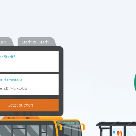
lan
Stadt zu Stadt
er Stadt?
r Haltestelle
le, z.B. Marktplatz
Jetzt suchen