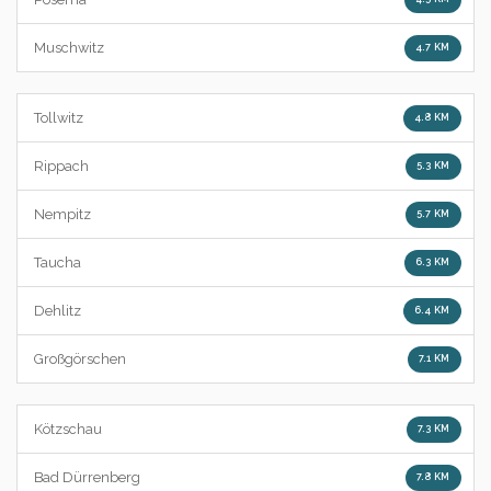
Muschwitz
4.7 KM
Tollwitz
4.8 KM
Rippach
5.3 KM
Nempitz
5.7 KM
Taucha
6.3 KM
Dehlitz
6.4 KM
Großgörschen
7.1 KM
Kötzschau
7.3 KM
Bad Dürrenberg
7.8 KM