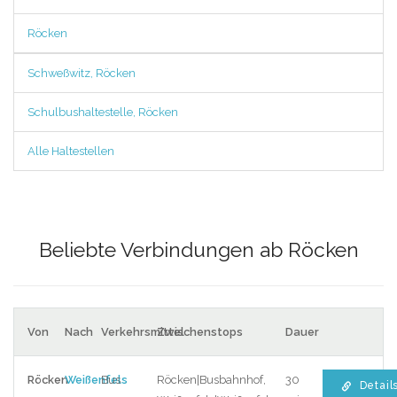
Röcken
Schweßwitz, Röcken
Schulbushaltestelle, Röcken
Alle Haltestellen
Beliebte Verbindungen ab Röcken
Von
Nach
Verkehrsmittel
Zwischenstops
Dauer
Röcken
Weißenfels
Bus
Röcken|Busbahnhof,
30
Detail