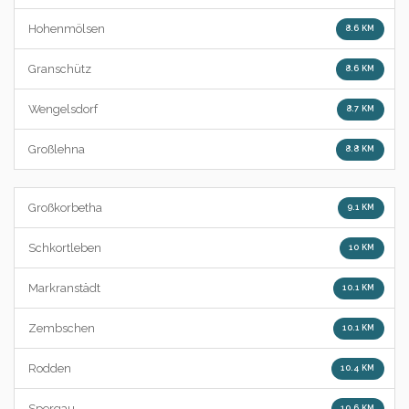
Hohenmölsen
8.6 KM
Granschütz
8.6 KM
Wengelsdorf
8.7 KM
Großlehna
8.8 KM
Großkorbetha
9.1 KM
Schkortleben
10 KM
Markranstädt
10.1 KM
Zembschen
10.1 KM
Rodden
10.4 KM
Spergau
10.6 KM