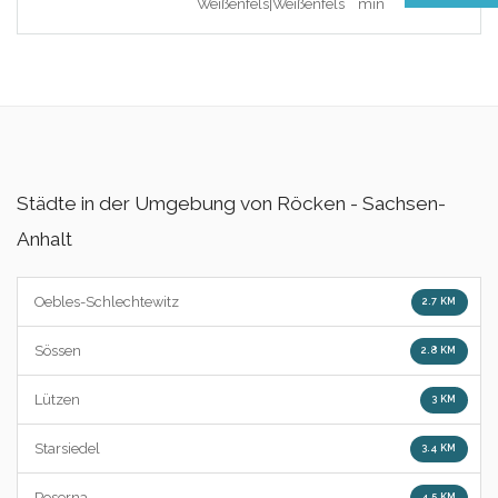
Weißenfels|Weißenfels
min
Städte in der Umgebung von Röcken - Sachsen-
Anhalt
Oebles-Schlechtewitz
2.7 KM
Sössen
2.8 KM
Lützen
3 KM
Starsiedel
3.4 KM
Poserna
4.5 KM