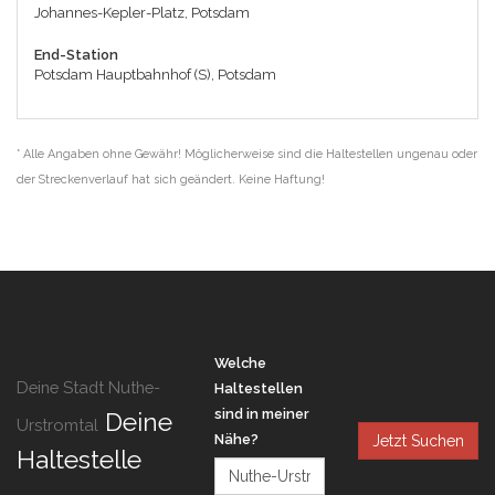
Johannes-Kepler-Platz, Potsdam
End-Station
Potsdam Hauptbahnhof (S), Potsdam
* Alle Angaben ohne Gewähr! Möglicherweise sind die Haltestellen ungenau oder
der Streckenverlauf hat sich geändert. Keine Haftung!
Welche
Deine Stadt Nuthe-
Haltestellen
sind in meiner
Deine
Urstromtal
Nähe?
Jetzt Suchen
Haltestelle