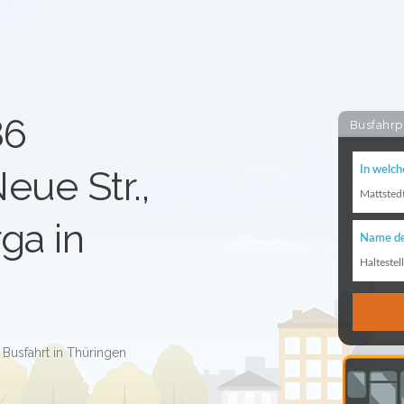
86
Busfahrp
eue Str.,
In welch
Mattsted
ga in
Name de
Haltestel
 Busfahrt in Thüringen