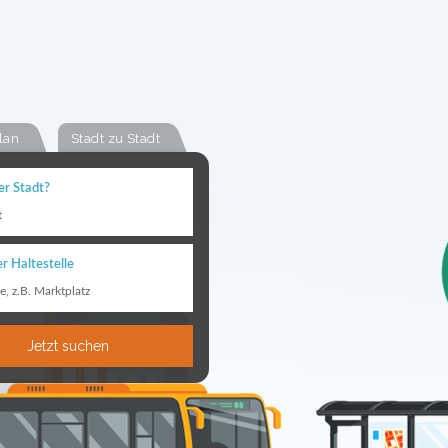
lan
Stadt zu Stadt
er Stadt?
t
r Haltestelle
le, z.B. Marktplatz
Jetzt suchen