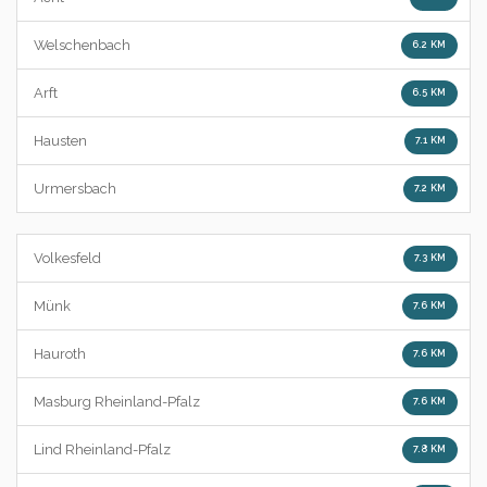
Welschenbach
6.2 KM
Arft
6.5 KM
Hausten
7.1 KM
Urmersbach
7.2 KM
Volkesfeld
7.3 KM
Münk
7.6 KM
Hauroth
7.6 KM
Masburg Rheinland-Pfalz
7.6 KM
Lind Rheinland-Pfalz
7.8 KM