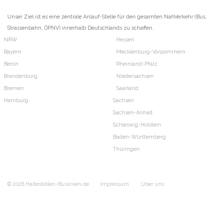
Unser Ziel ist es eine zentrale Anlauf-Stelle für den gesamten NahVerkehr (Bus,
Strassenbahn, ÖPNV) innerhalb Deutschlands zu schaffen.
NRW
Hessen
Bayern
Mecklenburg-Vorpommern
Berlin
Rheinland-Pfalz
Brandenburg
Niedersachsen
Bremen
Saarland
Hamburg
Sachsen
Sachsen-Anhalt
Schleswig-Holstein
Baden-Württemberg
Thüringen
© 2026 Haltestellen-Buslinien.de
Impressum
Über uns