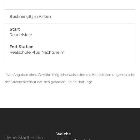
Buslinie 983 in Hirten
Start
Reudelsterz
End-Station
Realschule Plus, Nachtsheim
* Alle Angaben ohne Gewähr! Möglicherweise sind die Haltestellen ungenau oder
der Streckenverlauf hat sich geändert. Keine Haftung!
Welche
Deine Stadt Hirten