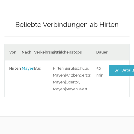
Beliebte Verbindungen ab Hirten
Von
Nach
Verkehrsmittel
Zwischenstops
Dauer
Hirten
Mayen
Bus
Hirten|Berufsschule,
50
Detail
Mayen|Wittbendertor,
min
Mayen|Obertor,
Mayen|Mayen West