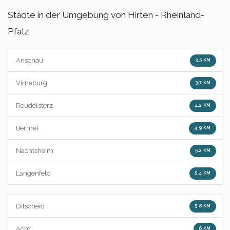
Städte in der Umgebung von Hirten - Rheinland-
Pfalz
Anschau
3.5 KM
Virneburg
3.7 KM
Reudelsterz
4.2 KM
Bermel
4.9 KM
Nachtsheim
5.2 KM
Langenfeld
5.4 KM
Ditscheid
5.8 KM
Acht
6 KM