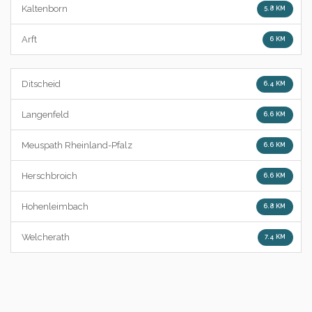
Kaltenborn
5.8 KM
Arft
6 KM
Ditscheid
6.4 KM
Langenfeld
6.6 KM
Meuspath Rheinland-Pfalz
6.6 KM
Herschbroich
6.6 KM
Hohenleimbach
6.8 KM
Welcherath
7.4 KM