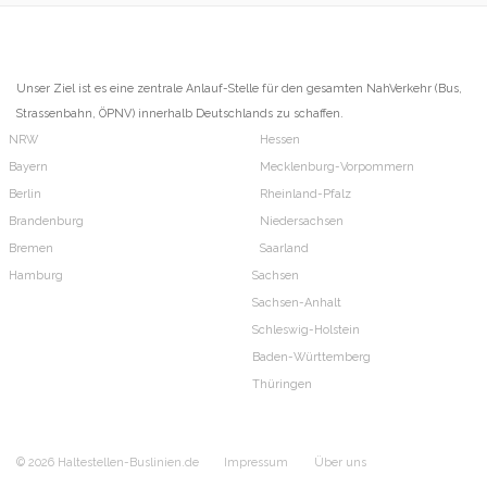
Unser Ziel ist es eine zentrale Anlauf-Stelle für den gesamten NahVerkehr (Bus,
Strassenbahn, ÖPNV) innerhalb Deutschlands zu schaffen.
NRW
Hessen
Bayern
Mecklenburg-Vorpommern
Berlin
Rheinland-Pfalz
Brandenburg
Niedersachsen
Bremen
Saarland
Hamburg
Sachsen
Sachsen-Anhalt
Schleswig-Holstein
Baden-Württemberg
Thüringen
© 2026 Haltestellen-Buslinien.de
Impressum
Über uns