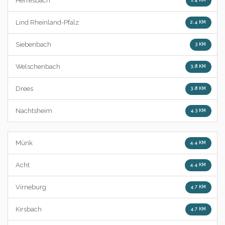
Herresbach
1.4 KM
Lind Rheinland-Pfalz
2.4 KM
Siebenbach
3 KM
Welschenbach
3.8 KM
Drees
3.8 KM
Nachtsheim
4.3 KM
Münk
4.4 KM
Acht
4.4 KM
Virneburg
4.7 KM
Kirsbach
4.7 KM