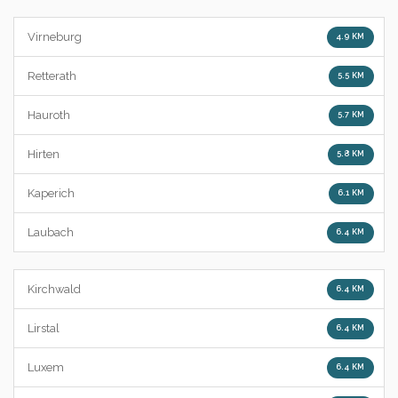
Virneburg
4.9 KM
Retterath
5.5 KM
Hauroth
5.7 KM
Hirten
5.8 KM
Kaperich
6.1 KM
Laubach
6.4 KM
Kirchwald
6.4 KM
Lirstal
6.4 KM
Luxem
6.4 KM