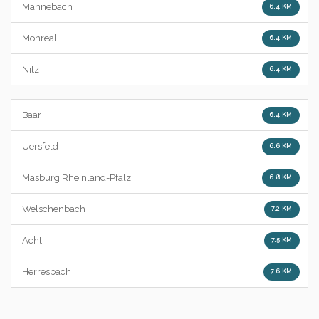
Mannebach
6.4 KM
Monreal
6.4 KM
Nitz
6.4 KM
Baar
6.4 KM
Uersfeld
6.6 KM
Masburg Rheinland-Pfalz
6.8 KM
Welschenbach
7.2 KM
Acht
7.5 KM
Herresbach
7.6 KM