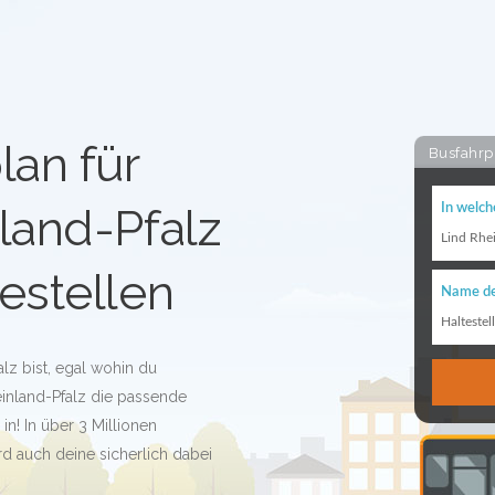
lan für
Busfahrp
land-Pfalz
In welch
Lind Rhe
estellen
Name de
Haltestel
lz bist, egal wohin du
einland-Pfalz die passende
 in! In über 3 Millionen
 auch deine sicherlich dabei