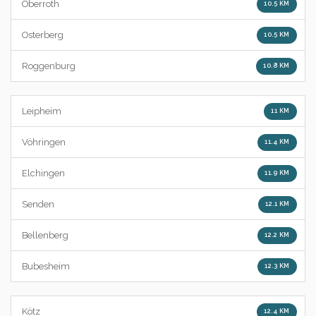
Oberroth
10.5 KM
Osterberg
10.5 KM
Roggenburg
10.8 KM
Leipheim
11 KM
Vöhringen
11.4 KM
Elchingen
11.9 KM
Senden
12.1 KM
Bellenberg
12.2 KM
Bubesheim
12.3 KM
Kötz
12.4 KM