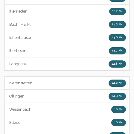
Illerrieden
13.7 KM
Buch, Markt
14.3 KM
Ichenhausen
14.6 KM
Illertissen
14.7 KM
Langenau
14.8 KM
Nerenstetten
14.8 KM
Öllingen
14.8 KM
Wiesenbach
16 KM
Ellzee
16 KM