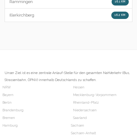
Rammingen
16.1 KM
Illerkirchberg
16.2 KM
Unser Ziel ist es eine zentrale Anlauf-Stelle für den gesamten NahVerkehr (Bus,
Strassenbahn, ÖPNV) innerhalb Deutschlands zu schaffen.
NRW
Hessen
Bayern
Mecklenburg-Vorpommern
Berlin
Rheinland-Pfalz
Brandenburg
Niedersachsen
Bremen
Saarland
Hamburg
Sachsen
Sachsen-Anhalt