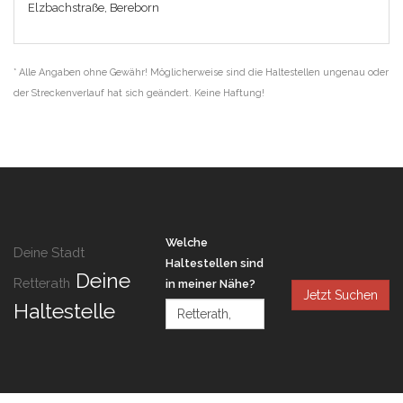
Elzbachstraße, Bereborn
* Alle Angaben ohne Gewähr! Möglicherweise sind die Haltestellen ungenau oder
der Streckenverlauf hat sich geändert. Keine Haftung!
Welche
Deine Stadt
Haltestellen sind
Deine
Retterath
in meiner Nähe?
Jetzt Suchen
Haltestelle