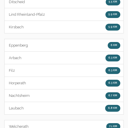
Ditscheid
5.5 KM
Lind Rheinland-Pfalz
5.9 KM
Kirsbach
5.9 KM
Eppenberg
6 KM
Arbach
6.3 KM
Filz
6.3 KM
Horperath
6.3 KM
Nachtsheim
6.7 KM
Laubach
6.8 KM
Welcherath
7.1 KM