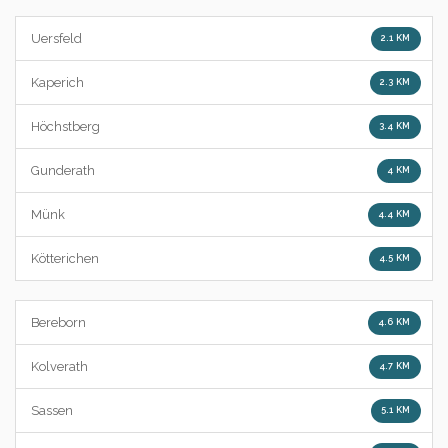
Uersfeld
2.1 KM
Kaperich
2.3 KM
Höchstberg
3.4 KM
Gunderath
4 KM
Münk
4.4 KM
Kötterichen
4.5 KM
Bereborn
4.6 KM
Kolverath
4.7 KM
Sassen
5.1 KM