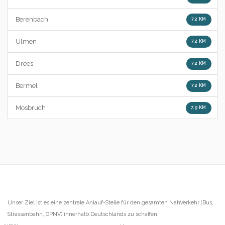
Berenbach
7.2 KM
Ulmen
7.2 KM
Drees
7.2 KM
Bermel
7.2 KM
Mosbruch
7.9 KM
Unser Ziel ist es eine zentrale Anlauf-Stelle für den gesamten NahVerkehr (Bus,
Strassenbahn, ÖPNV) innerhalb Deutschlands zu schaffen.