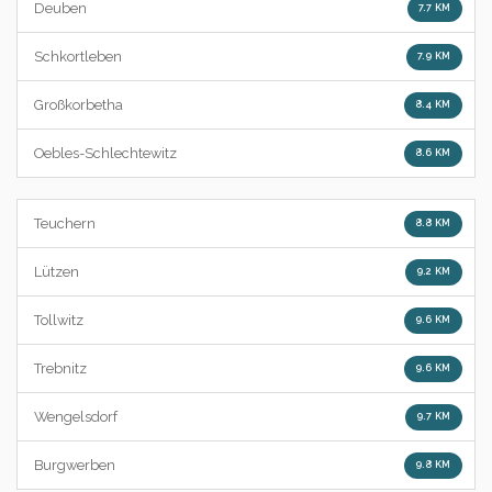
Deuben
7.7 KM
Schkortleben
7.9 KM
Großkorbetha
8.4 KM
Oebles-Schlechtewitz
8.6 KM
Teuchern
8.8 KM
Lützen
9.2 KM
Tollwitz
9.6 KM
Trebnitz
9.6 KM
Wengelsdorf
9.7 KM
Burgwerben
9.8 KM