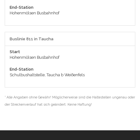
End-Station
Hohenmölsen Busbahnhof
Buslinie 811 in Taucha
Start
Hohenmölsen Busbahnhof
End-Station
Schulbushaltstelle, Taucha b Weißenfels
* Alle Angaben ohne Gewähr! Möglicherweise sind die Haltestellen ungenau oder
der Streckenverlauf hat sich geändert. Keine Haftung!