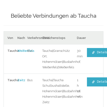
Beliebte Verbindungen ab Taucha
Von
Nach
Verkehrsmittel
Zwischenstops
Dauer
Taucha
Weißenfels
Bus
Taucha|Granschütz
30
Detail
Ort,
min
Hohenmölsen|Busbahnhof,
Weißenfels|Weißenfels
Taucha
Zeitz
Bus
Taucha|Taucha
1
Detail
Schulbushaltstelle,
h
Hohenmölsen|Busbahnhof,
10
Hohenmölsen|Busbahnhof,
min
Zeitz