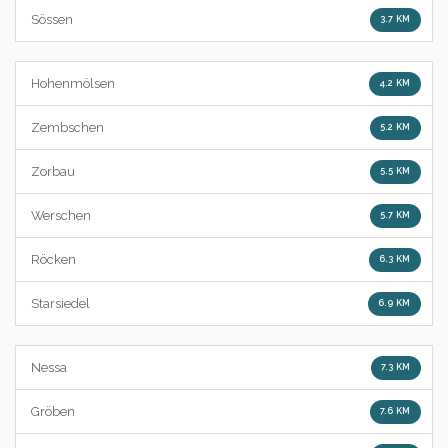
Sössen
3.7 KM
Hohenmölsen
4.2 KM
Zembschen
5.2 KM
Zorbau
5.5 KM
Werschen
5.7 KM
Röcken
6.3 KM
Starsiedel
6.9 KM
Nessa
7.3 KM
Gröben
7.6 KM