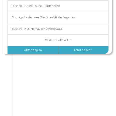
Bus 120 - Grube Louise, Bürdenbach
Bus 173 - Horhausen (Westerwald) Kindergarten
Bus 173 - Huf, Horhausen (Westerwald)
Weitere einblenden
Abfahrtsplan
Fahrt ab hier