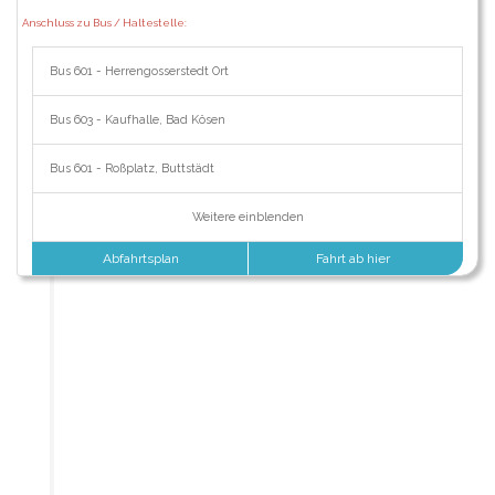
Anschluss zu Bus / Haltestelle:
Bus 601 - Herrengosserstedt Ort
Bus 603 - Kaufhalle, Bad Kösen
Bus 601 - Roßplatz, Buttstädt
Weitere einblenden
Abfahrtsplan
Fahrt ab hier