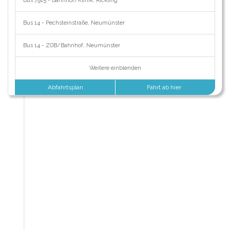
Bus 7915 - Bahnhof/Klinik, Rickling
Bus 14 - Pechsteinstraße, Neumünster
Bus 14 - ZOB/Bahnhof, Neumünster
Weitere einblenden
Abfahrtsplan
Fahrt ab hier